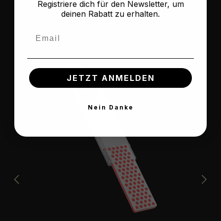
Registriere dich für den Newsletter, um
deinen Rabatt zu erhalten.
Regulärer Preis:
59,00 €
Email
JETZT ANMELDEN
Nein Danke