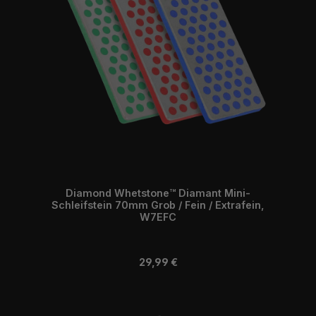
Diamond Whetstone™ Diamant Mini-
Schleifstein 70mm Grob / Fein / Extrafein,
W7EFC
Regulärer Preis:
29,99 €