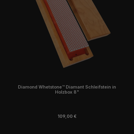
Diamond Whetstone™ Diamant Schleifstein in
Holzbox 8"
Regulärer Preis:
109,00 €