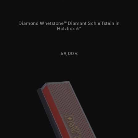
Diamond Whetstone™ Diamant Schleifstein in
Holzbox 6"
Regulärer Preis:
69,00 €