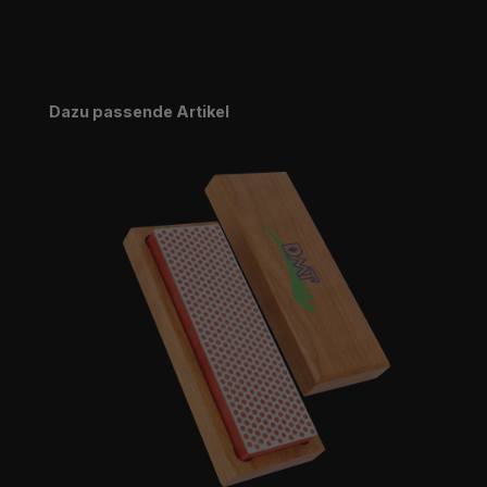
Produktgalerie überspringen
Dazu passende Artikel