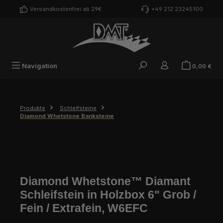
Zum Hauptinhalt springen
Versandkostenfrei ab 29€
+49 212 23245100
War
Navigation
0,00 €
Produkte
Schleifsteine
Diamond Whetstone Banksteine
Diamond Whetstone™ Diamant
Schleifstein in Holzbox 6" Grob /
Fein / Extrafein, W6EFC