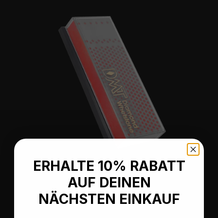
ERHALTE 10% RABATT
AUF DEINEN
Durchschnittliche Bewertung von 5 von 5 Sternen
Machinist Diamond Whetstone™ Diamant
NÄCHSTEN EINKAUF
Schleifstein in Kunststoffbox 6"