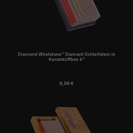
Diamond Whetstone™ Diamant Schleifstein in
Kunststoffbox 6"
Regulärer Preis:
0,00 €