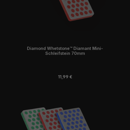
Diamond Whetstone™ Diamant Mini-
Schleifstein 70mm
Regulärer Preis:
11,99 €