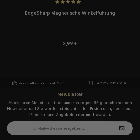
Durchschnittliche Bewertung von 5 von 5 Sternen
EdgeSharp Magnetische Winkelführung
Regulärer Preis:
3,99 €
Versandkostenfrei ab 29€
+49 212 23245100
Newsletter
Abonnieren Sie jetzt einfach unseren regelmäßig erscheinenden
Newsletter und Sie werden stets unter den Ersten sein, über neue
Produkte und Angebote informiert werden.
E-
Mail-
Adresse
*