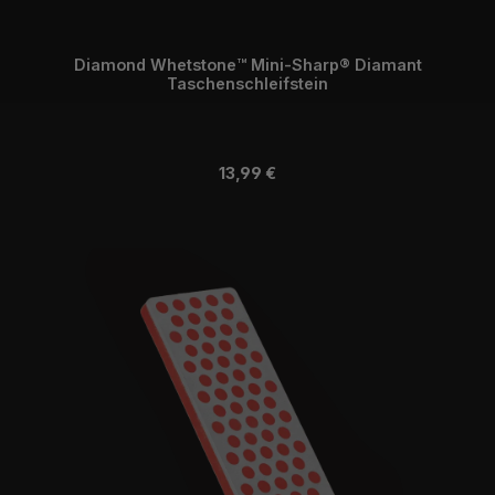
Diamond Whetstone™ Mini-Sharp® Diamant
Taschenschleifstein
Regulärer Preis:
13,99 €