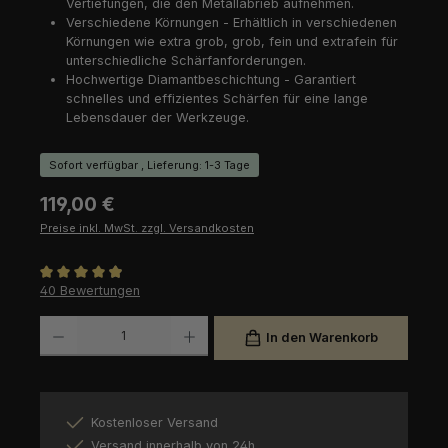
Vertiefungen, die den Metallabrieb aufnehmen.
Verschiedene Körnungen - Erhältlich in verschiedenen
Körnungen wie extra grob, grob, fein und extrafein für
unterschiedliche Schärfanforderungen.
Hochwertige Diamantbeschichtung - Garantiert
schnelles und effizientes Schärfen für eine lange
Lebensdauer der Werkzeuge.
Sofort verfügbar , Lieferung: 1-3 Tage
Regulärer Preis:
119,00 €
Preise inkl. MwSt. zzgl. Versandkosten
Durchschnittliche Bewertung von 4.93 von 5 Sternen
40 Bewertungen
Produkt Anzahl: Gib den gewünschten Wert ein oder benutze die Schaltfl
In den Warenkorb
Kostenloser Versand
Versand innerhalb von 24h