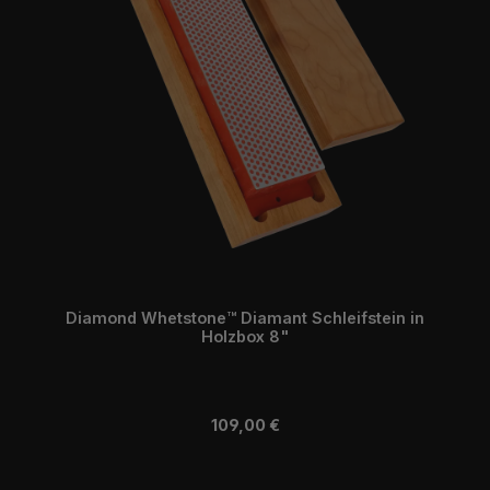
Diamond Whetstone™ Diamant Schleifstein in
Holzbox 8"
Regulärer Preis:
109,00 €