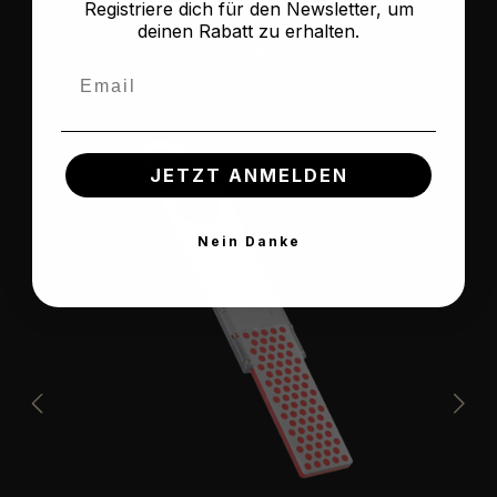
Registriere dich für den Newsletter, um
deinen Rabatt zu erhalten.
Regulärer Preis:
59,00 €
Email
JETZT ANMELDEN
Nein Danke