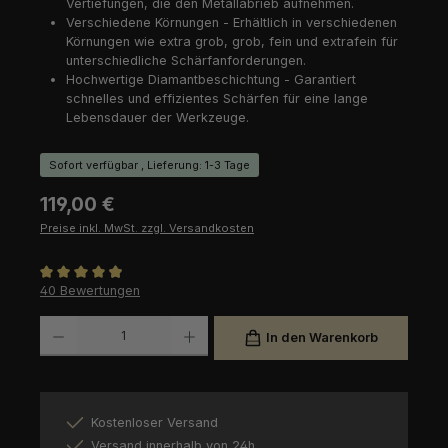
Vertiefungen, die den Metallabrieb aufnehmen.
Verschiedene Körnungen - Erhältlich in verschiedenen
Körnungen wie extra grob, grob, fein und extrafein für
unterschiedliche Schärfanforderungen.
Hochwertige Diamantbeschichtung - Garantiert
schnelles und effizientes Schärfen für eine lange
Lebensdauer der Werkzeuge.
Sofort verfügbar , Lieferung: 1-3 Tage
Regulärer Preis:
119,00 €
Preise inkl. MwSt. zzgl. Versandkosten
Durchschnittliche Bewertung von 4.93 von 5 Sternen
40 Bewertungen
Produkt Anzahl: Gib den gewünschten Wert ein oder benutze die Schaltfl
In den Warenkorb
Kostenloser Versand
Versand innerhalb von 24h