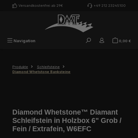
Zum Hauptinhalt springen
Versandkostenfrei ab 29€
+49 212 23245100
War
Navigation
0,00 €
Produkte
Schleifsteine
Diamond Whetstone Banksteine
Diamond Whetstone™ Diamant
Schleifstein in Holzbox 6" Grob /
Fein / Extrafein, W6EFC