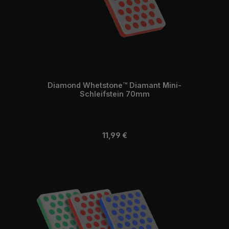
Diamond Whetstone™ Diamant Mini-
Schleifstein 70mm
Regulärer Preis:
11,99 €