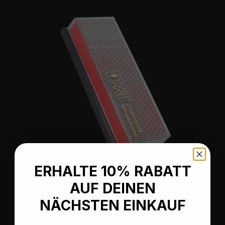
ERHALTE 10% RABATT
AUF DEINEN
Durchschnittliche Bewertung von 5 von 5 Sternen
Machinist Diamond Whetstone™ Diamant
NÄCHSTEN EINKAUF
Schleifstein in Kunststoffbox 6"