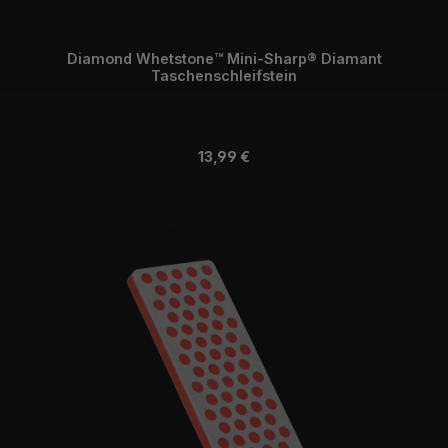
Diamond Whetstone™ Mini-Sharp® Diamant
Taschenschleifstein
Regulärer Preis:
13,99 €