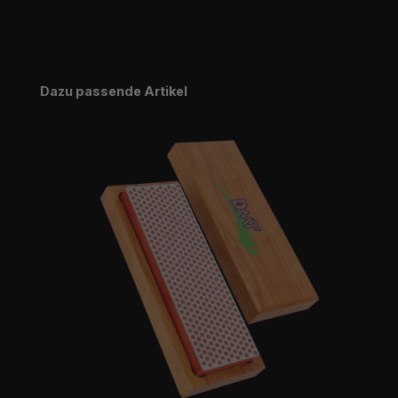
Produktgalerie überspringen
Dazu passende Artikel