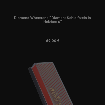
Diamond Whetstone™ Diamant Schleifstein in
Holzbox 6"
Regulärer Preis:
69,00 €