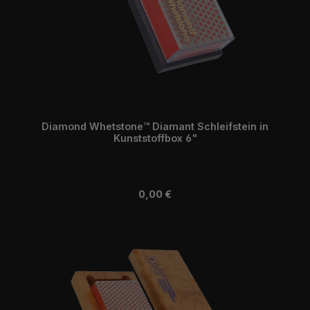
Diamond Whetstone™ Diamant Schleifstein in
Kunststoffbox 6"
Regulärer Preis:
0,00 €