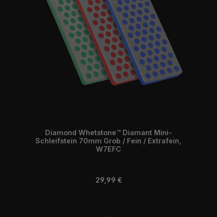
Diamond Whetstone™ Diamant Mini-
Schleifstein 70mm Grob / Fein / Extrafein,
W7EFC
Regulärer Preis:
29,99 €