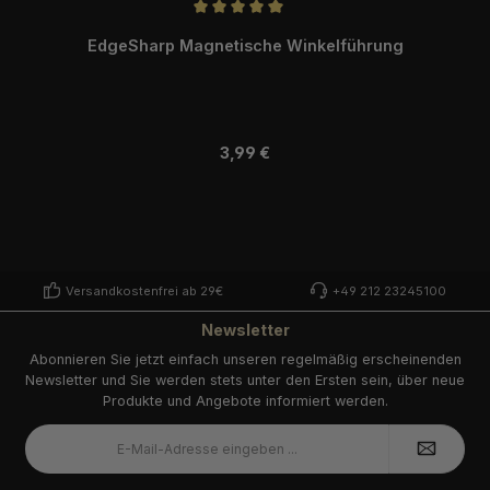
Durchschnittliche Bewertung von 5 von 5 Sternen
EdgeSharp Magnetische Winkelführung
Regulärer Preis:
3,99 €
Versandkostenfrei ab 29€
+49 212 23245100
Newsletter
Abonnieren Sie jetzt einfach unseren regelmäßig erscheinenden
Newsletter und Sie werden stets unter den Ersten sein, über neue
Produkte und Angebote informiert werden.
E-
Mail-
Adresse
*