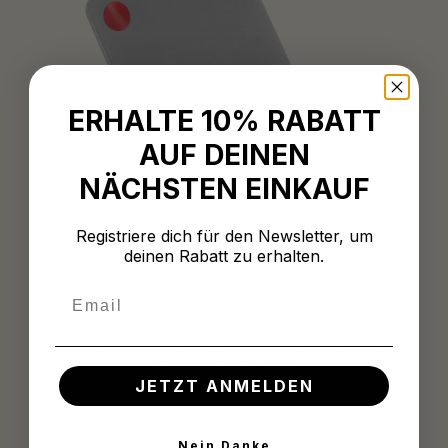
ERHALTE 10% RABATT
AUF DEINEN
NÄCHSTEN EINKAUF
Registriere dich für den Newsletter, um
deinen Rabatt zu erhalten.
Email
Dia-Sharp® Diamant Taschenschleifstein im
Kreditkartenformat
JETZT ANMELDEN
Regulärer Preis:
15,99 €
Nein Danke