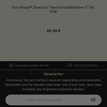
Dia-Sharp® Diamant Taschenschleifstein 4" Kit,
D4K
Regulärer Preis:
85,00 €
Versandkostenfrei ab 29€
+49 212 23245100
Newsletter
Abonnieren Sie jetzt einfach unseren regelmäßig erscheinenden
Newsletter und Sie werden stets unter den Ersten sein, über neue
Produkte und Angebote informiert werden.
E-
Mail-
Adresse