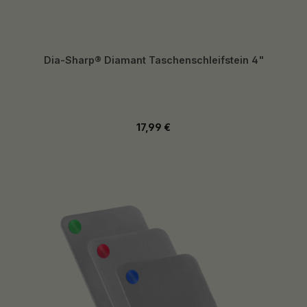
Dia-Sharp® Diamant Taschenschleifstein 4"
Regulärer Preis:
17,99 €