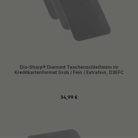
Dia-Sharp® Diamant Taschenschleifstein im
Kreditkartenformat Grob / Fein / Extrafein, D3EFC
Regulärer Preis:
34,99 €