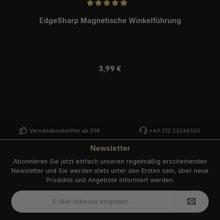
Durchschnittliche Bewertung von 5 von 5 Sternen
EdgeSharp Magnetische Winkelführung
Regulärer Preis:
3,99 €
Versandkostenfrei ab 29€
+49 212 23245100
Newsletter
Abonnieren Sie jetzt einfach unseren regelmäßig erscheinenden
Newsletter und Sie werden stets unter den Ersten sein, über neue
Produkte und Angebote informiert werden.
E-
Mail-
Adresse
*