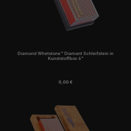
Diamond Whetstone™ Diamant Schleifstein in
Kunststoffbox 6"
Regulärer Preis:
0,00 €