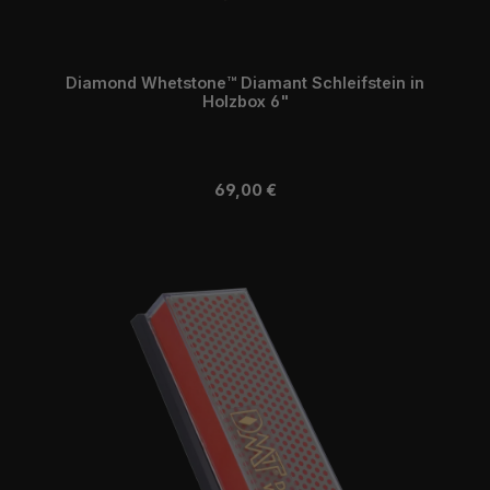
Diamond Whetstone™ Diamant Schleifstein in
Holzbox 6"
Regulärer Preis:
69,00 €