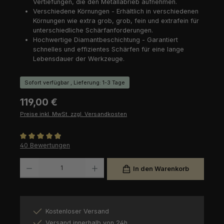
Vertiefungen, die den Metallabrieb aufnehmen.
Verschiedene Körnungen - Erhältlich in verschiedenen
Körnungen wie extra grob, grob, fein und extrafein für
unterschiedliche Schärfanforderungen.
Hochwertige Diamantbeschichtung - Garantiert
schnelles und effizientes Schärfen für eine lange
Lebensdauer der Werkzeuge.
Sofort verfügbar , Lieferung: 1-3 Tage
Regulärer Preis:
119,00 €
Preise inkl. MwSt. zzgl. Versandkosten
Durchschnittliche Bewertung von 4.93 von 5 Sternen
40 Bewertungen
Produkt Anzahl: Gib den gewünschten Wert ein oder benutze die Schaltfl
In den Warenkorb
Kostenloser Versand
Versand innerhalb von 24h