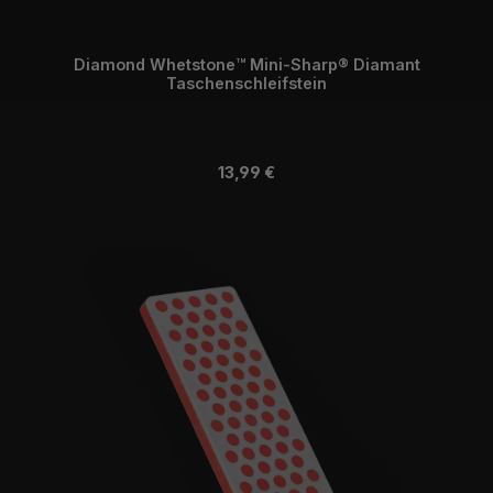
Diamond Whetstone™ Mini-Sharp® Diamant
Taschenschleifstein
Regulärer Preis:
13,99 €