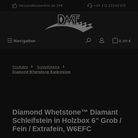
Zum Hauptinhalt springen
Versandkostenfrei ab 29€
+49 212 23245100
War
Navigation
0,00 €
Produkte
Schleifsteine
Diamond Whetstone Banksteine
Diamond Whetstone™ Diamant
Schleifstein in Holzbox 6" Grob /
Fein / Extrafein, W6EFC