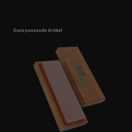
Produktgalerie überspringen
Dazu passende Artikel