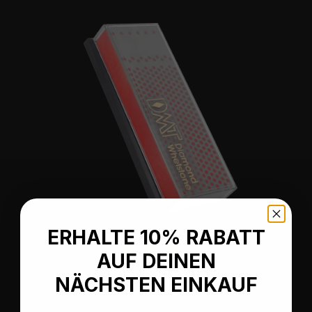
ERHALTE 10% RABATT
AUF DEINEN
Durchschnittliche Bewertung von 5 von 5 Sternen
Machinist Diamond Whetstone™ Diamant
NÄCHSTEN EINKAUF
Schleifstein in Kunststoffbox 6"