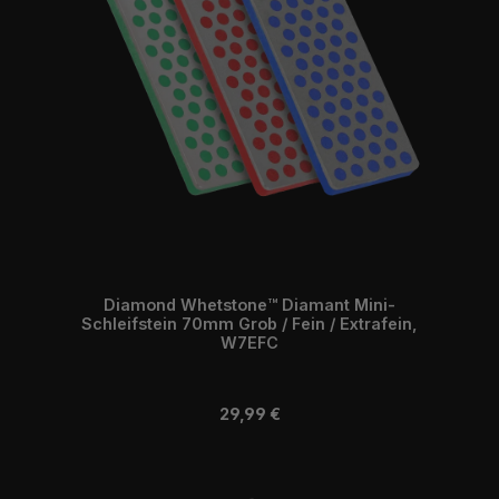
Diamond Whetstone™ Diamant Mini-
Schleifstein 70mm Grob / Fein / Extrafein,
W7EFC
Regulärer Preis:
29,99 €