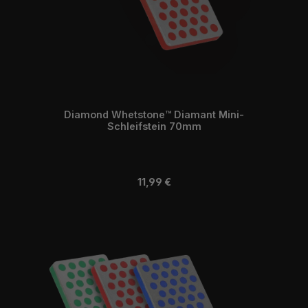
Diamond Whetstone™ Diamant Mini-
Schleifstein 70mm
Regulärer Preis:
11,99 €