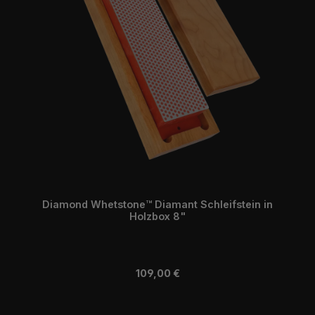
Diamond Whetstone™ Diamant Schleifstein in
Holzbox 8"
Regulärer Preis:
109,00 €