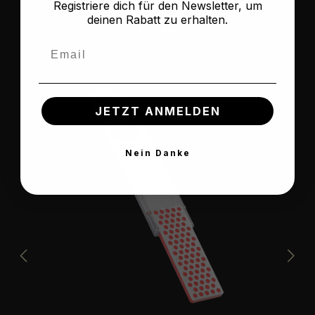
Registriere dich für den Newsletter, um
deinen Rabatt zu erhalten.
Regulärer Preis:
59,00 €
Email
JETZT ANMELDEN
Nein Danke