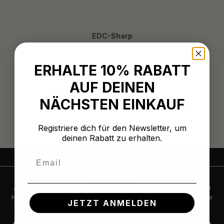
EDC-Sharp
ERHALTE 10% RABATT
AUF DEINEN
Regulärer Preis:
23,99 €
NÄCHSTEN EINKAUF
Registriere dich für den Newsletter, um
deinen Rabatt zu erhalten.
Email
Versandkostenfrei ab 29€
+49 212 23245100
Newsletter
Abonnieren Sie jetzt einfach unseren regelmäßig erscheinenden
Newsletter und Sie werden stets unter den Ersten sein, über neue
JETZT ANMELDEN
Produkte und Angebote informiert werden.
E-