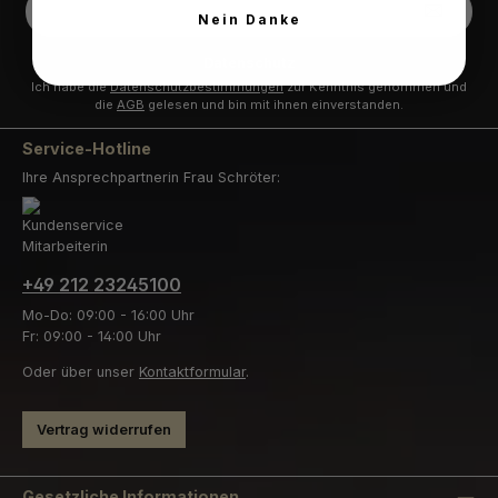
Mail-
Nein Danke
Adresse
*
Datenschutz
Ich habe die
Datenschutzbestimmungen
zur Kenntnis genommen und
die
AGB
gelesen und bin mit ihnen einverstanden.
Service-Hotline
Ihre Ansprechpartnerin Frau Schröter:
+49 212 23245100
Mo-Do: 09:00 - 16:00 Uhr
Fr: 09:00 - 14:00 Uhr
Oder über unser
Kontaktformular
.
Vertrag widerrufen
Gesetzliche Informationen