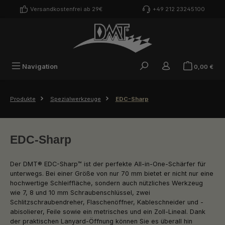
Zum Hauptinhalt springen
Versandkostenfrei ab 29€
+49 212 23245100
War
Navigation
0,00 €
Produkte
Spezialwerkzeuge
EDC-Sharp
EDC-Sharp
Der DMT® EDC-Sharp™ ist der perfekte All-in-One-Schärfer für
unterwegs. Bei einer Größe von nur 70 mm bietet er nicht nur eine
hochwertige Schleiffläche, sondern auch nützliches Werkzeug
wie 7, 8 und 10 mm Schraubenschlüssel, zwei
Schlitzschraubendreher, Flaschenöffner, Kableschneider und -
abisolierer, Feile sowie ein metrisches und ein Zoll-Lineal. Dank
der praktischen Lanyard-Öffnung können Sie es überall hin