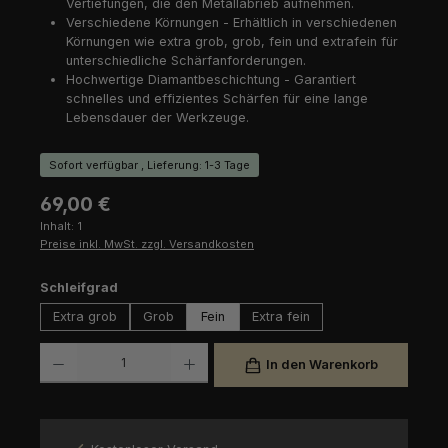
Vertiefungen, die den Metallabrieb aufnehmen.
Verschiedene Körnungen - Erhältlich in verschiedenen
Körnungen wie extra grob, grob, fein und extrafein für
unterschiedliche Schärfanforderungen.
Hochwertige Diamantbeschichtung - Garantiert
schnelles und effizientes Schärfen für eine lange
Lebensdauer der Werkzeuge.
Sofort verfügbar , Lieferung: 1-3 Tage
Regulärer Preis:
69,00 €
Inhalt:
1
Preise inkl. MwSt. zzgl. Versandkosten
auswählen
Schleifgrad
Extra grob
Grob
Fein
Extra fein
Produkt Anzahl: Gib den gewünschten Wert ein oder benutze die Schaltfl
In den Warenkorb