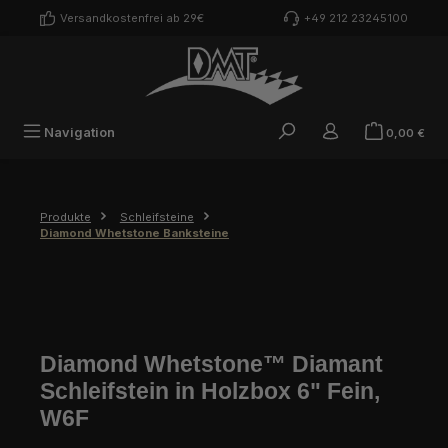
Zum Hauptinhalt springen
Versandkostenfrei ab 29€
+49 212 23245100
War
Navigation
0,00 €
Produkte
Schleifsteine
Diamond Whetstone Banksteine
Diamond Whetstone™ Diamant
Schleifstein in Holzbox 6" Fein,
W6F