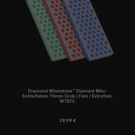
Diamond Whetstone™ Diamant Mini-
Schleifstein 70mm Grob / Fein / Extrafein,
W7EFC
Regulärer Preis:
29,99 €