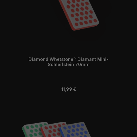
Diamond Whetstone™ Diamant Mini-
Schleifstein 70mm
Regulärer Preis:
11,99 €