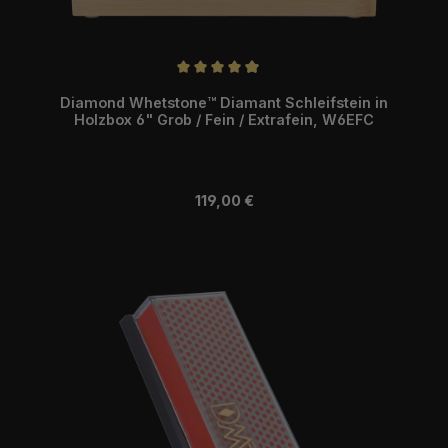
Durchschnittliche Bewertung von 4.93 von 5 Sternen
Diamond Whetstone™ Diamant Schleifstein in
Holzbox 6" Grob / Fein / Extrafein, W6EFC
Regulärer Preis:
119,00 €