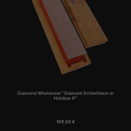
Diamond Whetstone™ Diamant Schleifstein in
Holzbox 8"
Regulärer Preis:
109,00 €