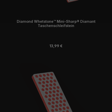
Diamond Whetstone™ Mini-Sharp® Diamant
Taschenschleifstein
Regulärer Preis:
13,99 €