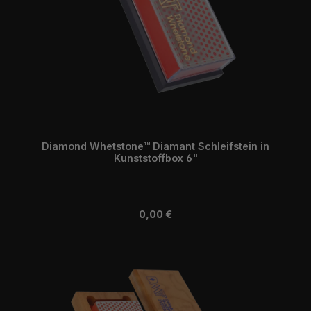
Diamond Whetstone™ Diamant Schleifstein in
Kunststoffbox 6"
Regulärer Preis:
0,00 €