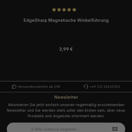
Durchschnittliche Bewertung von 5 von 5 Sternen
EdgeSharp Magnetische Winkelführung
Regulärer Preis:
3,99 €
Versandkostenfrei ab 29€
+49 212 23245100
Newsletter
Abonnieren Sie jetzt einfach unseren regelmäßig erscheinenden
Newsletter und Sie werden stets unter den Ersten sein, über neue
Produkte und Angebote informiert werden.
E-
Mail-