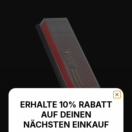
ERHALTE 10% RABATT
AUF DEINEN
Durchschnittliche Bewertung von 5 von 5 Sternen
NÄCHSTEN EINKAUF
Machinist Diamond Whetstone™ Diamant
Schleifstein in Kunststoffbox 6"