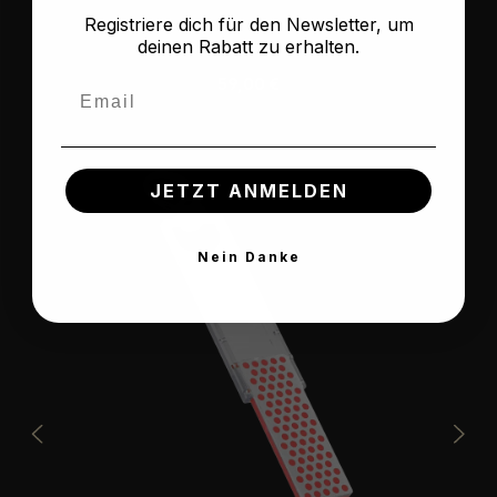
Registriere dich für den Newsletter, um
deinen Rabatt zu erhalten.
Regulärer Preis:
59,00 €
Email
JETZT ANMELDEN
Nein Danke