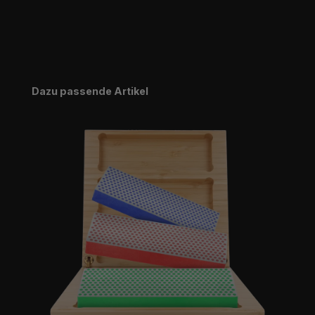
Produktgalerie überspringen
Dazu passende Artikel