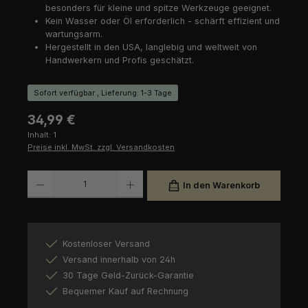
besonders für kleine und spitze Werkzeuge geeignet.
Kein Wasser oder Öl erforderlich - schärft effizient und
wartungsarm.
Hergestellt in den USA, langlebig und weltweit von
Handwerkern und Profis geschätzt.
Sofort verfügbar , Lieferung: 1-3 Tage
Regulärer Preis:
34,99 €
Inhalt:
1
Preise inkl. MwSt. zzgl. Versandkosten
Produkt Anzahl: Gib den gewünschten Wert ein oder benutze die Schaltfl
In den Warenkorb
Kostenloser Versand
Versand innerhalb von 24h
30 Tage Geld-Zurück-Garantie
Bequemer Kauf auf Rechnung