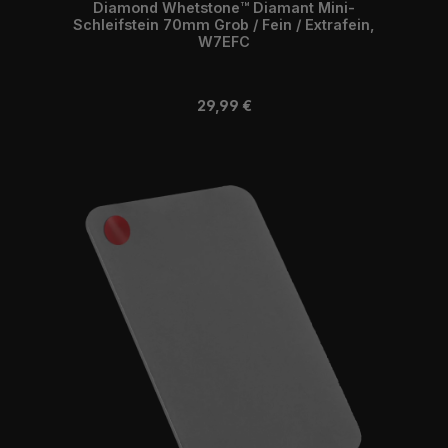
Diamond Whetstone™ Diamant Mini-
Schleifstein 70mm Grob / Fein / Extrafein,
W7EFC
Regulärer Preis:
29,99 €