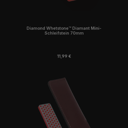
Diamond Whetstone™ Diamant Mini-
Schleifstein 70mm
Regulärer Preis:
11,99 €