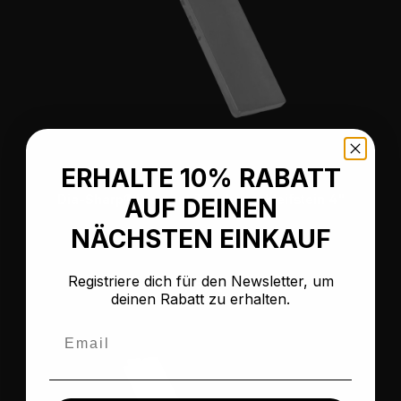
ERHALTE 10% RABATT
Dia-Sharp® Diamant Taschenschleifstein 4"
AUF DEINEN
NÄCHSTEN EINKAUF
Registriere dich für den Newsletter, um
Regulärer Preis:
17,99 €
deinen Rabatt zu erhalten.
Email