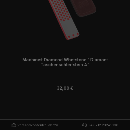
Machinist Diamond Whetstone™ Diamant
Taschenschleifstein 4"
Regulärer Preis:
32,00 €
Versandkostenfrei ab 29€
+49 212 23245100