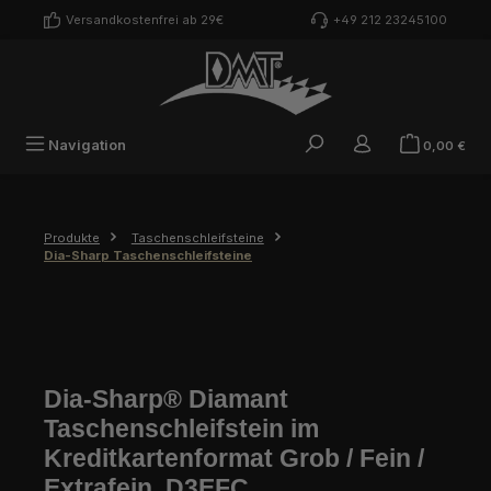
Zum Hauptinhalt springen
Versandkostenfrei ab 29€
+49 212 23245100
War
Navigation
0,00 €
Produkte
Taschenschleifsteine
Dia-Sharp Taschenschleifsteine
Dia-Sharp® Diamant
Taschenschleifstein im
Kreditkartenformat Grob / Fein /
Extrafein, D3EFC