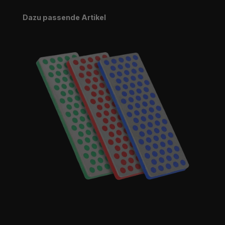
Produktgalerie überspringen
Dazu passende Artikel