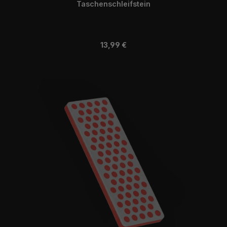
Taschenschleifstein
Regulärer Preis:
13,99 €