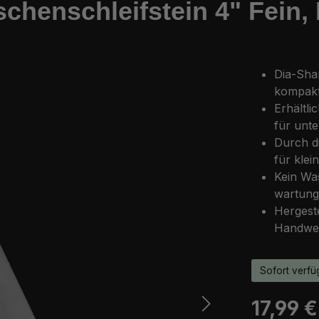
chenschleifstein 4" Fein,
Dia-Sha
kompakt
Erhältli
für unt
Durch d
für klei
Kein Was
wartung
Hergeste
Handwer
Sofort verfüg
Regulärer Pr
17,99 €