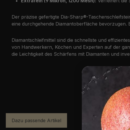
Extrafein (9 Mikron, 1200 Mesh):
Verfeinert die 
Der präzise gefertigte Dia-Sharp®-Taschenschleifstein
eine durchgehende Diamantoberfläche bevorzugen. Be
Diamantschleifmittel sind die schnellste und effizi
von Handwerkern, Köchen und Experten auf der ganzen
die Leichtigkeit des Schärfens mit Diamanten und inve
Dazu passende Artikel