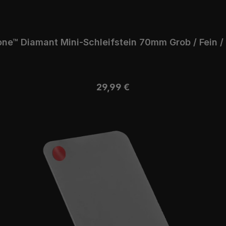
e™ Diamant Mini-Schleifstein 70mm Grob / Fein /
Regulärer Preis:
29,99 €