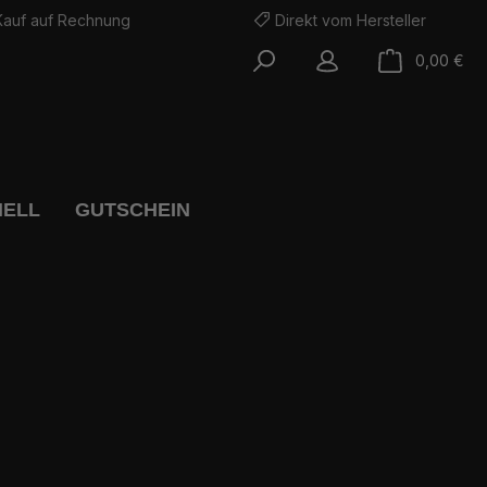
Kauf auf Rechnung
Direkt vom Hersteller
War
0,00 €
NELL
GUTSCHEIN