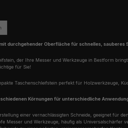
n
mit durchgehender Oberfläche für schnelles, sauberes Sc
eifstein, der Ihre Messer und Werkzeuge in Bestform bring
htige für Sie!
kompakte Taschenschleifstein perfekt für Holzwerkzeuge, 
rschiedenen Körnungen für unterschiedliche Anwendunge
tellung einer vernachlässigten Schneide, geeignet für den e
mpfe Messer und Werkzeuge, häufig als Universalschärfer v