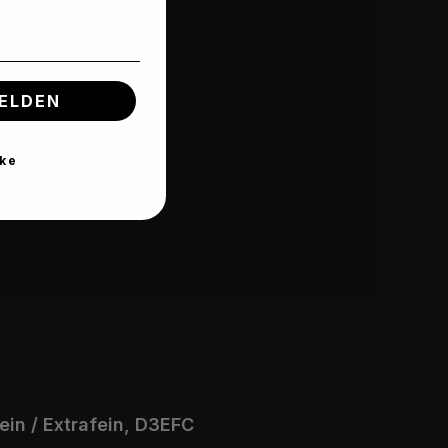
ELDEN
ke
ein / Extrafein, D3EFC