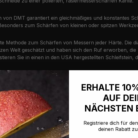
Schneide zu einer polierten, rasiermesserscharfen Kante.
 von DMT garantiert ein gleichmäßiges und konstantes Schlei
sonders zum Schärfen von kleinen oder spitzen Werkzeuge
enteste Methode zum Schärfen von Messern jeder Härte. Die
 Welt geschätzt und haben sich den Ruf erworben, die bes
stieren Sie in einen in den USA hergestellten Schleifstein, 
ERHALTE 10
AUF DE
NÄCHSTEN 
Registriere dich für de
deinen Rabatt zu