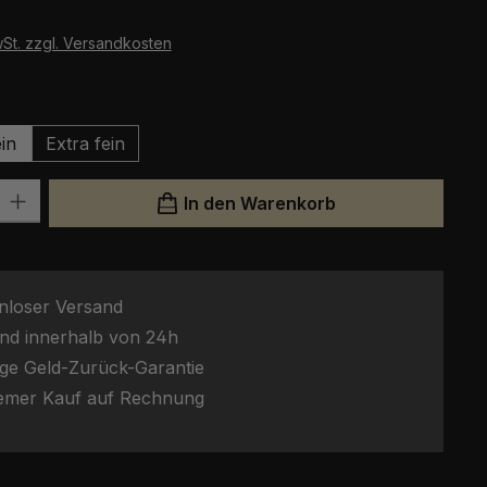
wSt. zzgl. Versandkosten
auswählen
in
Extra fein
l: Gib den gewünschten Wert ein oder benutze die Schaltflächen um
In den Warenkorb
nloser Versand
nd innerhalb von 24h
ge Geld-Zurück-Garantie
emer Kauf auf Rechnung