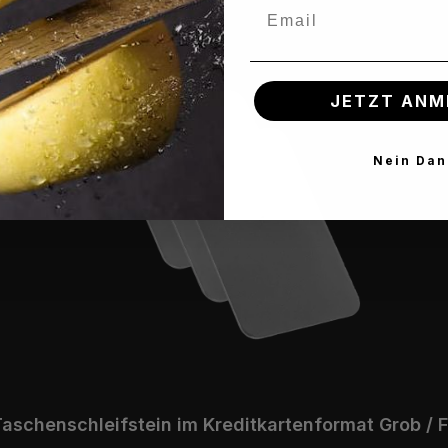
Email
JETZT ANM
Nein Dan
schenschleifstein im Kreditkartenformat Grob / F