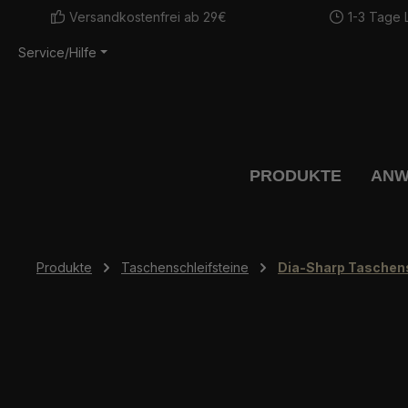
Versandkostenfrei ab 29€
1-3 Tage L
m Hauptinhalt springen
Zur Suche springen
Zur Hauptnavigation springen
Service/Hilfe
PRODUKTE
ANW
Produkte
Taschenschleifsteine
Dia-Sharp Taschens