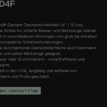
 D4F
rp® Diamant-Taschenschleifstein (4" / 10 cm),
e Größe für scharfe Messer und Werkzeuge überall.
ch in verschiedenen Körnungen von grob bis extrafein
erschiedliche Schärfanforderungen.
ie durchgehende Diamantoberfläche auch besonders
ne und spitze Werkzeuge geeignet.
ser oder Öl erforderlich - schärft effizient und
sarm.
llt in den USA, langlebig und weltweit von
kern und Profis geschätzt.
bar , Lieferung: 1-3 Tage
eis: