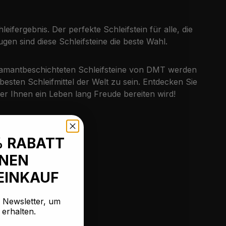
fergebnis. Der perfekte Schleifstein für alle, die
n sind diese Schleifsteine die beste Wahl.
 diamantbeschichteten Schleifsteine von DMT werden
ten Schleifmittel der Welt zu sein. Entdecken Sie
der Ihnen ein Leben lang Freude bereiten wird!
% RABATT
INEN
EINKAUF
n Newsletter, um
 erhalten.