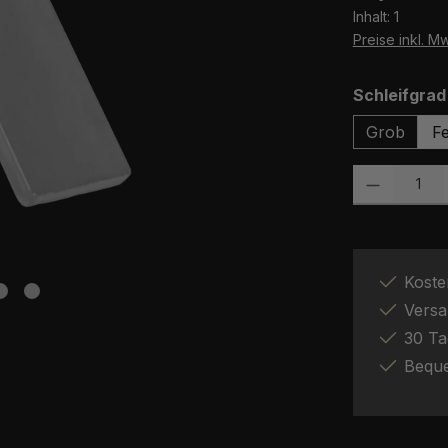
Inhalt:
1
Preise inkl. M
Schleifgrad
Grob
Fe
Produkt Anzah
Koste
Versa
30 Ta
Bequ