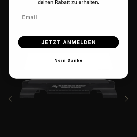
deinen Rabatt zu erhalten.
Regulärer Preis:
119,00 €
Email
JETZT ANMELDEN
Nein Danke