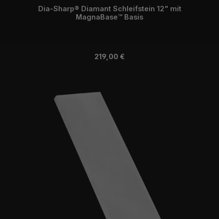
Dia-Sharp® Diamant Schleifstein 12" mit
MagnaBase™ Basis
Regulärer Preis:
219,00 €