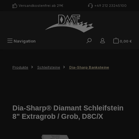
Zum Hauptinhalt springen
Versandkostenfrei ab 29€
+49 212 23245100
War
Navigation
0,00 €
Produkte
Schleifsteine
Dia-Sharp Banksteine
Dia-Sharp® Diamant Schleifstein
8" Extragrob / Grob, D8C/X
Bildergalerie überspringen