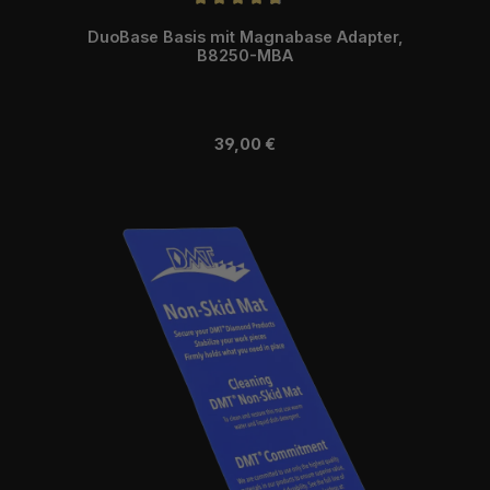
Durchschnittliche Bewertung von 4.82 von 5 Sternen
DuoBase Basis mit Magnabase Adapter,
B8250-MBA
Regulärer Preis:
39,00 €