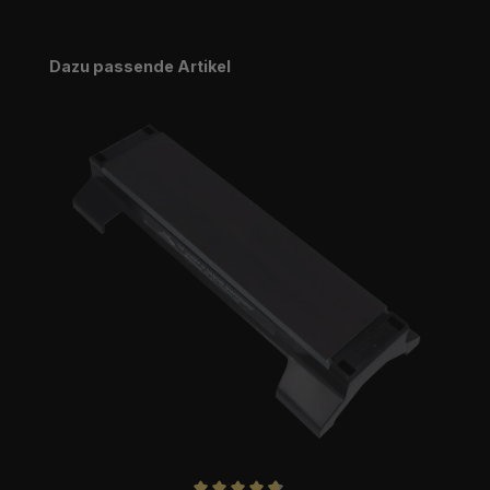
Produktgalerie überspringen
Dazu passende Artikel