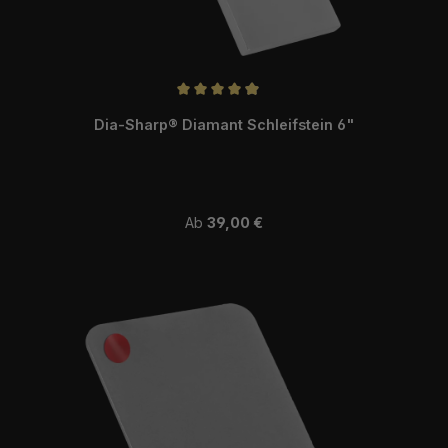
Durchschnittliche Bewertung von 4.97 von 5 Sternen
Dia-Sharp® Diamant Schleifstein 6"
Regulärer Preis:
Ab
39,00 €