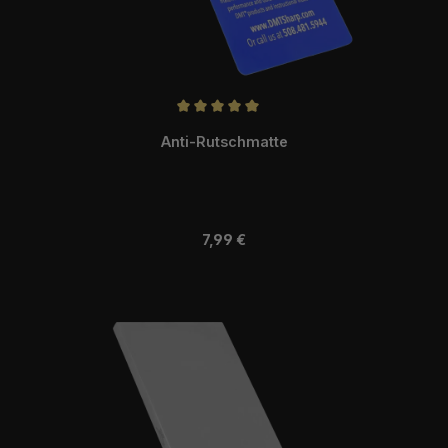
Durchschnittliche Bewertung von 5 von 5 Sternen
Anti-Rutschmatte
Regulärer Preis:
7,99 €