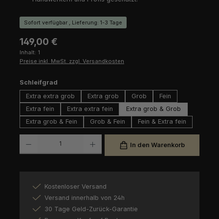
Sofort verfügbar , Lieferung: 1-3 Tage
Regulärer Preis:
149,00 €
Inhalt:
1
Preise inkl. MwSt. zzgl. Versandkosten
auswählen
Schleifgrad
Extra extra grob
Extra grob
Grob
Fein
Extra fein
Extra extra fein
Extra grob & Grob
Extra grob & Fein
Grob & Fein
Fein & Extra fein
Produkt Anzahl: Gib den gewünschten Wert ein oder benutze die Schaltfl
In den Warenkorb
Kostenloser Versand
Versand innerhalb von 24h
30 Tage Geld-Zurück-Garantie