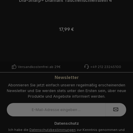
Dia-Sharp® Diamant Taschenschleifstein 4"
Regulärer Preis:
17,99 €
Versandkostenfrei ab 29€
+49 212 23245100
Newsletter
Abonnieren Sie jetzt einfach unseren regelmäßig erscheinenden
Newsletter und Sie werden stets unter den Ersten sein, über neue
Produkte und Angebote informiert werden.
E-
Mail-
Adresse
*
Datenschutz
Ich habe die
Datenschutzbestimmungen
zur Kenntnis genommen und