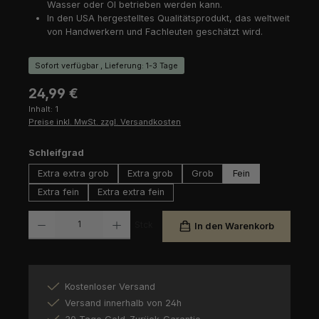
Wasser oder Öl betrieben werden kann.
In den USA hergestelltes Qualitätsprodukt, das weltweit
von Handwerkern und Fachleuten geschätzt wird.
Sofort verfügbar , Lieferung: 1-3 Tage
Regulärer Preis:
24,99 €
Inhalt:
1
Preise inkl. MwSt. zzgl. Versandkosten
auswählen
Schleifgrad
Extra extra grob
Extra grob
Grob
Fein
Extra fein
Extra extra fein
Produkt Anzahl: Gib den gewünschten Wert ein oder benutze die Schaltfl
Stck
In den Warenkorb
Kostenloser Versand
Versand innerhalb von 24h