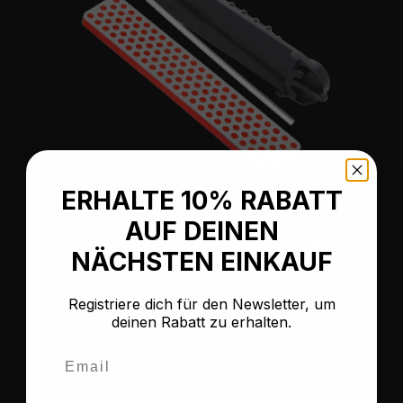
ERHALTE 10% RABATT
AUF DEINEN
Aligner Ersatzteil Fassung inkl. Schleifstein
NÄCHSTEN EINKAUF
AHF
Registriere dich für den Newsletter, um
deinen Rabatt zu erhalten.
Regulärer Preis:
23,99 €
Email