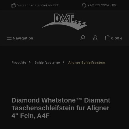
Zum Hauptinhalt springen
Versandkostenfrei ab 29€
+49 212 23245100
War
Navigation
0,00 €
Produkte
Schleifsysteme
Aligner Schleifsystem
Diamond Whetstone™ Diamant
Taschenschleifstein für Aligner
4" Fein, A4F