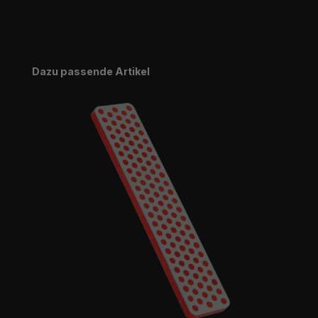
Produktgalerie überspringen
Dazu passende Artikel