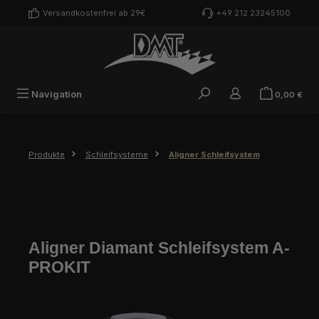
Zum Hauptinhalt springen
Versandkostenfrei ab 29€
+49 212 23245100
War
Navigation
0,00 €
Produkte
Schleifsysteme
Aligner Schleifsystem
Aligner Diamant Schleifsystem A-
PROKIT
Bildergalerie überspringen