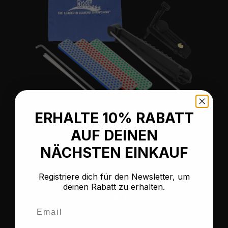
ERHALTE 10% RABATT
AUF DEINEN
Aligner Diamant Schleifsystem ADELUXE
NÄCHSTEN EINKAUF
Registriere dich für den Newsletter, um
deinen Rabatt zu erhalten.
Regulärer Preis:
79,00 €
Email