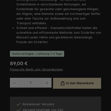
Schleifsteine in verschiedenen Körnungen, ein
Schleifstab für gezackte oder geschwungene Klingen,
ein Aligner, eine Klemme sowie ein hochwertiger Koffer
oder eine Tasche zur Aufbewahrung und zum
Transport enthalten.
Schnell und effizient - Diamantschleifmittel bieten die
schnellste und effizienteste Methode zum Schärfen von
Messern jeder Härte und garantieren lebenslange
Freude am Schärfen.
Sofort verfügbar , Lieferung: 1-3 Tage
Regulärer Preis:
89,00 €
Preise inkl. MwSt. zzgl. Versandkosten
Produkt Anzahl: Gib den gewünschten Wert ein oder benutze die Schaltfl
In den Warenkorb
Kostenloser Versand
Versand innerhalb von 24h