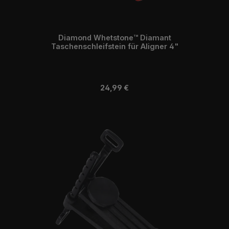
Diamond Whetstone™ Diamant
Taschenschleifstein für Aligner 4"
Regulärer Preis:
24,99 €