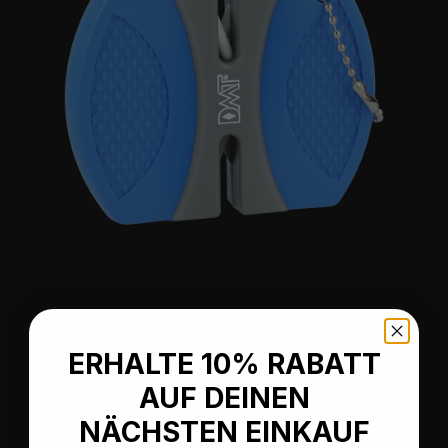
PocketSharp
ERHALTE 10% RABATT
AUF DEINEN
Regulärer Preis:
5,99 €
NÄCHSTEN EINKAUF