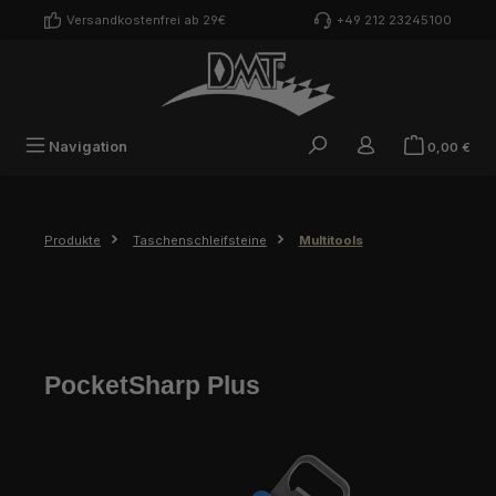
Zum Hauptinhalt springen
Versandkostenfrei ab 29€
+49 212 23245100
War
Navigation
0,00 €
Produkte
Taschenschleifsteine
Multitools
PocketSharp Plus
Bildergalerie überspringen