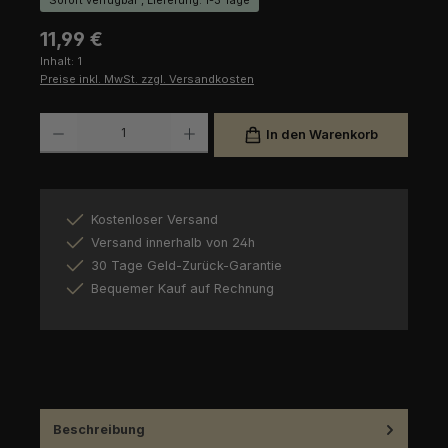
Regulärer Preis:
11,99 €
Inhalt:
1
Preise inkl. MwSt. zzgl. Versandkosten
Produkt Anzahl: Gib den gewünschten Wert ein oder benutze die Schaltfl
In den Warenkorb
Kostenloser Versand
Versand innerhalb von 24h
30 Tage Geld-Zurück-Garantie
Bequemer Kauf auf Rechnung
Beschreibung