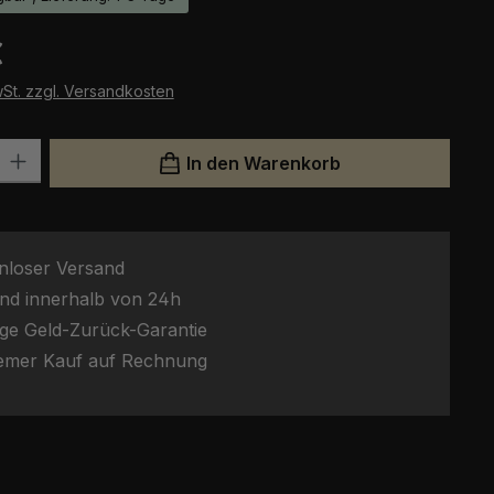
eis:
€
wSt. zzgl. Versandkosten
l: Gib den gewünschten Wert ein oder benutze die Schaltflächen um
In den Warenkorb
nloser Versand
nd innerhalb von 24h
ge Geld-Zurück-Garantie
emer Kauf auf Rechnung