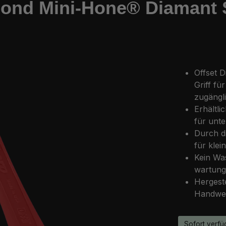
nd Mini-Hone® Diamant Sch
Offset 
Griff fü
zugängli
Erhältli
für unt
Durch d
für klei
Kein Was
wartung
Hergeste
Handwer
Sofort verfüg