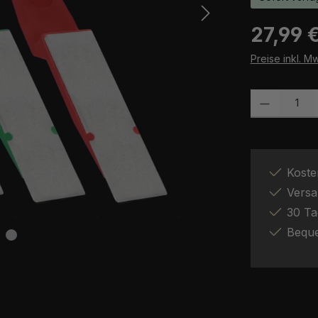
Regulärer Pr
27,99 
Preise inkl. M
Produkt Anzah
Koste
Versa
30 Ta
Bequ