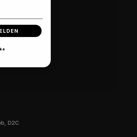
ELDEN
ke
eile Grob, D2C