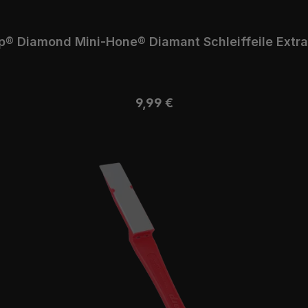
Dia-Sharp® Diamond Mini-Hone® Diamant Schleiffei
Regulärer Preis:
9,99 €