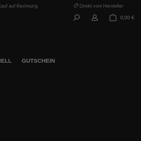
Kauf auf Rechnung
Direkt vom Hersteller
War
0,00 €
NELL
GUTSCHEIN