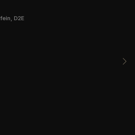
le Extrafein, D2E