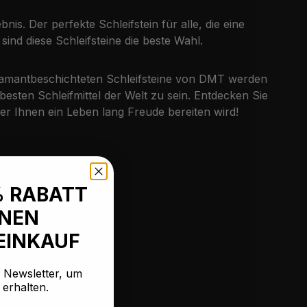
is. Der perfekte Schleifstein für alle, die eine
d diese Schleifsteine die beste Wahl.
 diamantbeschichteten Schleifsteine von DMT werden
ten Schleifmittel der Welt zu sein. Entdecken Sie
der Ihnen ein Leben lang Freude bereiten wird!
% RABATT
INEN
EINKAUF
n Newsletter, um
 erhalten.