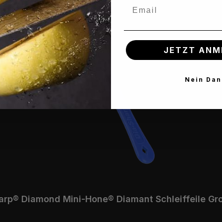
Email
JETZT ANM
Nein Dan
Dia-Sharp® Diamond Mini-Hone® Diamant Schleiff