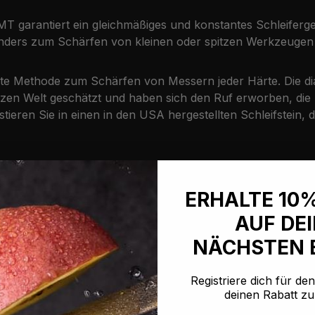
T garantiert ein gleichmäßiges und konstantes Schleifergebn
rs zum Schärfen von kleinen oder spitzen Werkzeugen sin
enteste Methode zum Schärfen von Messern jeder Härte. Die
 Welt geschätzt und haben sich den Ruf erworben, die bes
stieren Sie in einen in den USA hergestellten Schleifstein, 
ERHALTE 10
AUF DE
NÄCHSTEN 
Registriere dich für de
deinen Rabatt zu