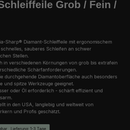
leiffeile Grob / Fein /
Dia-Sharp® Diamant-Schleiffeile mit ergonomischem
r schnelles, sauberes Schleifen an schwer
chen Stellen.
ch in verschiedenen Körnungen von grob bis extrafein
erschiedliche Schärfanforderungen.
ie durchgehende Diamantoberfläche auch besonders
ne und spitze Werkzeuge geeignet.
ser oder Öl erforderlich - schärft effizient und
sarm.
llt in den USA, langlebig und weltweit von
kern und Profis geschätzt.
bar , Lieferung: 1-3 Tage