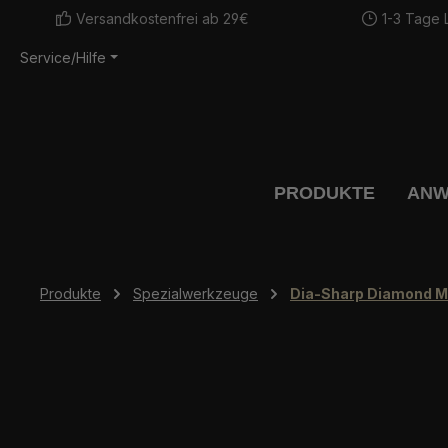
Versandkostenfrei ab 29€
1-3 Tage L
m Hauptinhalt springen
Zur Suche springen
Zur Hauptnavigation springen
Service/Hilfe
PRODUKTE
ANW
Produkte
Spezialwerkzeuge
Dia-Sharp Diamond M