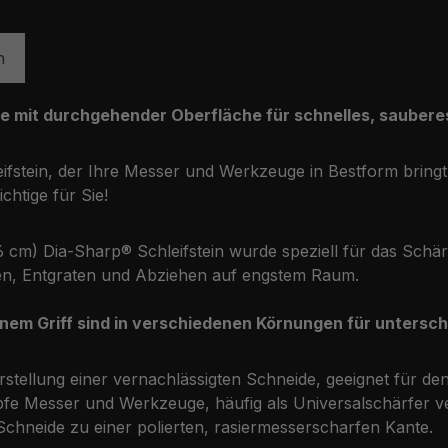
n
mit durchgehender Oberfläche für schnelles, sauberes
eifstein, der Ihre Messer und Werkzeuge in Bestform bring
htige für Sie!
(6 cm) Dia-Sharp® Schleifstein wurde speziell für das Schä
en, Entgraten und Abziehen auf engstem Raum.
em Griff sind in verschiedenen Körnungen für untersch
tellung einer vernachlässigten Schneide, geeignet für den e
pfe Messer und Werkzeuge, häufig als Universalschärfer v
Schneide zu einer polierten, rasiermesserscharfen Kante.