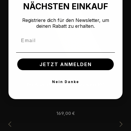
NÄCHSTEN EINKAUF
Registriere dich für den Newsletter, um
deinen Rabatt zu erhalten.
Email
JETZT ANMELDEN
Nein Danke
DuoSharp® Diamant Schleifstein 10"
Regulärer Preis:
169,00 €