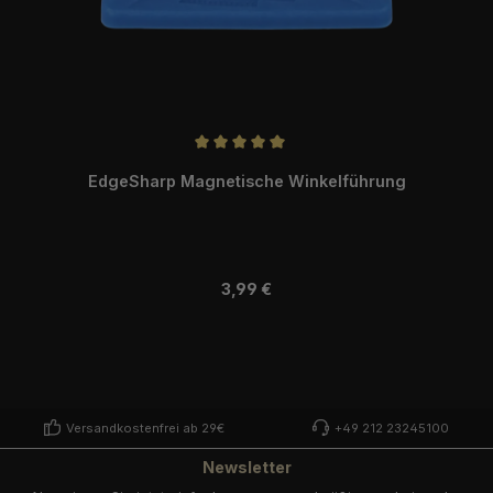
Durchschnittliche Bewertung von 5 von 5 Sternen
EdgeSharp Magnetische Winkelführung
Regulärer Preis:
3,99 €
Versandkostenfrei ab 29€
+49 212 23245100
Newsletter