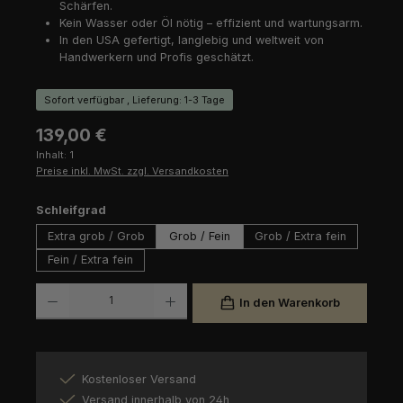
Schärfen.
Kein Wasser oder Öl nötig – effizient und wartungsarm.
In den USA gefertigt, langlebig und weltweit von
Handwerkern und Profis geschätzt.
Sofort verfügbar , Lieferung: 1-3 Tage
Regulärer Preis:
139,00 €
Inhalt:
1
Preise inkl. MwSt. zzgl. Versandkosten
auswählen
Schleifgrad
Extra grob / Grob
Grob / Fein
Grob / Extra fein
Fein / Extra fein
Produkt Anzahl: Gib den gewünschten Wert ein oder benutze die Schaltfl
In den Warenkorb
Kostenloser Versand
Versand innerhalb von 24h