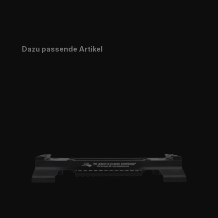
Produktgalerie überspringen
Dazu passende Artikel