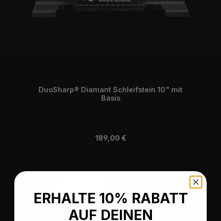
DuoSharp® Diamant Schleifstein 10" mit
Basis
Regulärer Preis:
189,00 €
ERHALTE 10% RABATT
AUF DEINEN