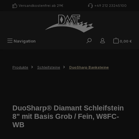
Zum Hauptinhalt springen
Versandkostenfrei ab 29€
+49 212 23245100
War
Navigation
0,00 €
Produkte
Schleifsteine
DuoSharp Banksteine
DuoSharp® Diamant Schleifstein
8" mit Basis Grob / Fein, W8FC-
WB