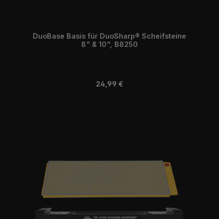
DuoBase Basis für DuoSharp® Scheifsteine
8" & 10", B8250
Regulärer Preis:
24,99 €