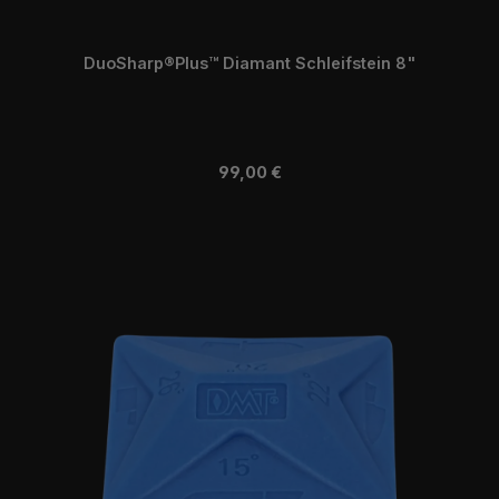
DuoSharp®Plus™ Diamant Schleifstein 8"
Regulärer Preis:
99,00 €