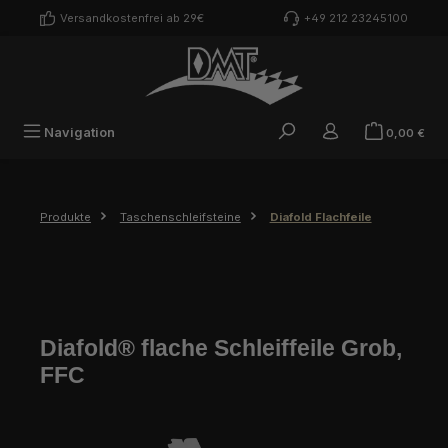
Zum Hauptinhalt springen
Versandkostenfrei ab 29€
+49 212 23245100
War
Navigation
0,00 €
Produkte
Taschenschleifsteine
Diafold Flachfeile
Diafold® flache Schleiffeile Grob,
FFC
Bildergalerie überspringen