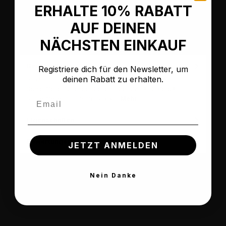
ERHALTE 10% RABATT
AUF DEINEN
NÄCHSTEN EINKAUF
Beschreibung
Registriere dich für den Newsletter, um
deinen Rabatt zu erhalten.
Präzision in der Tasche - die flache Diafold®
Schleiffeile für enge Stellen! Die DMT® Diafold®
Email
Schleiffeile mit 1,5mm Stärk…
Mehr
Eigenschaften
Bewertungen
JETZT ANMELDEN
Nein Danke